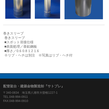
巻きスリーブ
巻きスリーブ
■スポット溶接仕様
■表面処理／亜鉛鋼板
■厚さ／0.6 0.8 1.2 1.6
※リブ・ヘチは別注 ※写真はリブ・ヘチ付
配管架台・建築金物製造卸『サトプレ』
〒340-0834 埼玉県八潮市大曽根1227-1
TEL.048-994-0911
FAX.048-994-0910