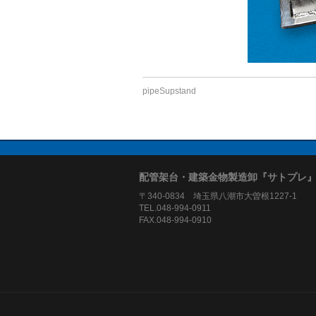
pipeSupstand
配管架台・建築金物製造卸『サトプレ
〒340-0834 埼玉県八潮市大曽根1227-1
TEL.048-994-0911
FAX.048-994-0910