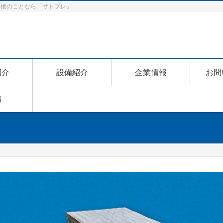
動溶接のことなら「サトプレ」
紹介
設備紹介
企業情報
お問
備