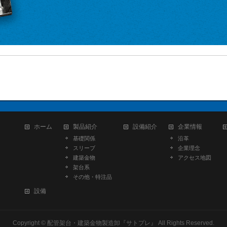
』
ホーム
製品紹介
設備紹介
企業情報
基礎関係
沿革
スリーブ
企業理念
建築金物
アクセス地図
架台系
その他・特注品
設備
Copyright ©
配管架台・建築金物製造卸『サトプレ』
All Rights Reserved.