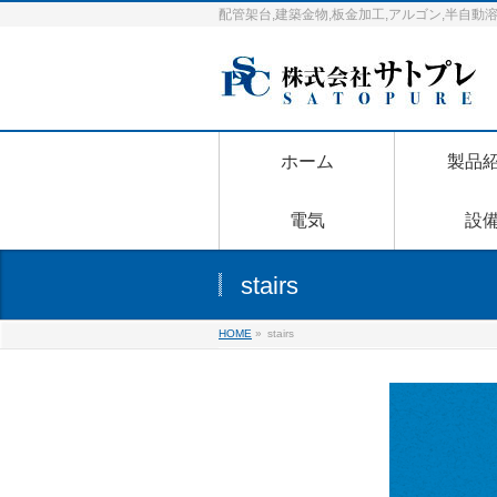
配管架台,建築金物,板金加工,アルゴン,半自
ホーム
製品
電気
設
stairs
HOME
»
stairs