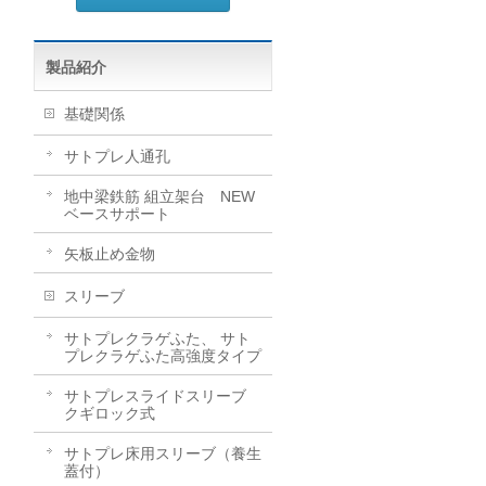
製品紹介
基礎関係
サトプレ人通孔
地中梁鉄筋 組立架台 NEW
ベースサポート
矢板止め金物
スリーブ
サトプレクラゲふた、 サト
プレクラゲふた高強度タイプ
サトプレスライドスリーブ
クギロック式
サトプレ床用スリーブ（養生
蓋付）