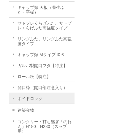
キャップ類 天板（養生ふ
た・平板）
サトプレくらげふた、サトプ
レくらげふた高強度タイプ
リングふた、リングふた高強
度タイプ
キャップ類 Mタイプ t0.6
ガルバ製開口フタ【特注】
ロール板【特注】
開口枠（開口部注意入り）
ボイドロック
建築金物
コンクリート打ち継ぎ「のれ
ん」H180、H230（スラブ
用）