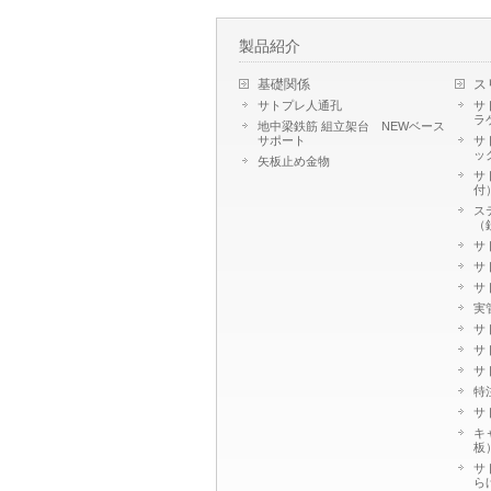
製品紹介
基礎関係
ス
サトプレ人通孔
サ
ラ
地中梁鉄筋 組立架台 NEWベース
サポート
サ
ッ
矢板止め金物
サ
付
ス
（
サ
サ
サ
実管
サ
サ
サ
特
サ
キ
板
サ
ら