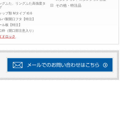
ングふた、リングふた高強度タ
その他・特注品
プ
ャップ類 Mタイプ t0.6
ルバ製開口フタ【特注】
ール板【特注】
口枠（開口部注意入り）
イドロック