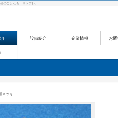
動溶接のことなら「サトプレ」
紹介
設備紹介
企業情報
お問
備
鉛メッキ