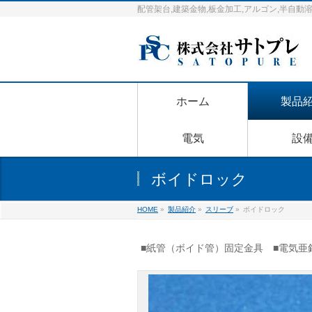
配管架台,建築金物,板金加工,アルゴン,半自
ホーム
製品
電気
設
ボイドロック
HOME
»
製品紹介
»
スリーブ
»
ボイドロック
■紙管（ボイド管）固定金具 ■電気亜