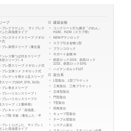
リーブ
建築金物
トプレクラゲふた、 サトプレク
コンクリート打ち継ぎ「のれん」
ゲふた高強度タイプ
H180、H230（スラブ用）
トプレスライドスリーブ クギロ
NEW Pマンロック
ク式
スラブ引き金物 L型
トプレ床用スリーブ（養生蓋
ブランコロック
）
サポート金物 9t
テンレス製つば付きスリーブ
鉄筋ロック1019、鉄筋ロック
鉄管スリーブ）4
2232、鉄筋ロック3241
トプレ壁スリーブ クギロック式
ハイテンボルトF10T
トプレ立体ツメ クギロック式
架台系
トプレデッキ用タコ足スリーブ
L型架台、L型ブラケット
スリーブ(SGP, STK, SUS)
三角架台、三角ブラケット
トプレ巻きスリーブ
立体型架台
トプレハリカンスリーブⅠ
門型架台
トプレハリカンスリーブⅡ
T型架台
注スリーブ（２重枠用）
四角架台
トプレキャップ「高強度」
キューブ型架台
ャップ類 天板（養生ふた・平
）
テーブル型架台
トプレくらげふた、サトプレく
システム架台
げふた高強度タイプ
スタンション、スタンション台座