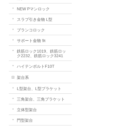
NEW Pマンロック
スラブ引き金物 L型
ブランコロック
サポート金物 9t
鉄筋ロック1019、鉄筋ロッ
ク2232、鉄筋ロック3241
ハイテンボルトF10T
架台系
L型架台、L型ブラケット
三角架台、三角ブラケット
立体型架台
門型架台