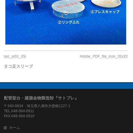
spc_pr01_05l
Adobe_PDF_file_icon_32x32
タコ足スリーブ
配管架台・建築金物製造卸『サトプレ』
〒340-0834 埼玉県八潮市大曽根1227-1
TEL.048-994-0911
FAX.048-994-0910
ホーム