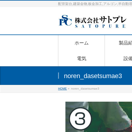
配管架台,建築金物,板金加工,アルゴン,半自
ホーム
製品
電気
設
noren_dasetsumae3
HOME
»
noren_dasetsumae3