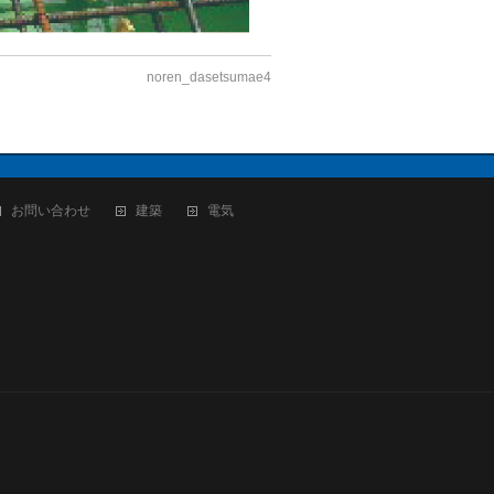
noren_dasetsumae4
お問い合わせ
建築
電気