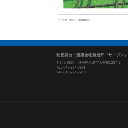
noren_dasetsumae2
配管架台・建築金物製造卸『サトプレ
〒340-0834 埼玉県八潮市大曽根1227-1
TEL.048-994-0911
FAX.048-994-0910