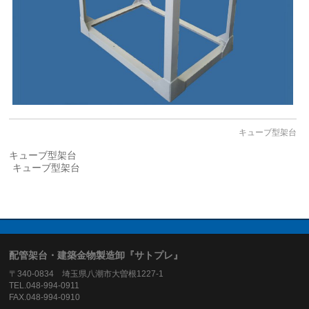
キューブ型架台
キューブ型架台
キューブ型架台
配管架台・建築金物製造卸『サトプレ』
〒340-0834 埼玉県八潮市大曽根1227-1
TEL.048-994-0911
FAX.048-994-0910