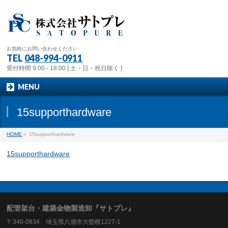
お気軽にお問い合わせください
TEL
048-994-0911
受付時間 9:00 - 18:00 [ 土・日・祝日除く ]
MENU
15supporthardware
HOME
»
15supporthardware
15supporthardware
配管架台・建築金物製造卸『サトプレ』
〒340-0834 埼玉県八潮市大曽根1227-1