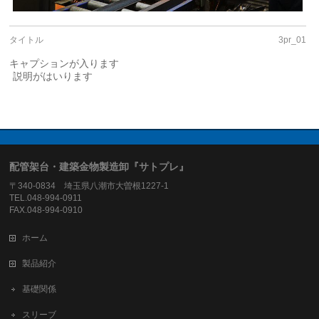
タイトル
3pr_01
キャプションが入ります
説明がはいります
配管架台・建築金物製造卸『サトプレ』
〒340-0834 埼玉県八潮市大曽根1227-1
TEL.048-994-0911
FAX.048-994-0910
ホーム
製品紹介
基礎関係
スリーブ